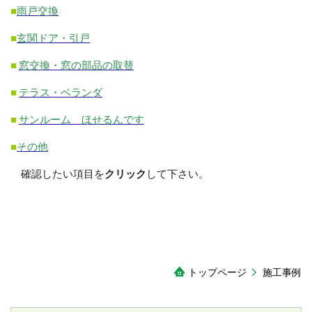
■
雨戸交換
■
玄関ドア・引戸
■
窓交換・窓の部品の取替
■
テラス・ベランダ
■
サンルーム ほせるんです
■
その他
確認したい項目を
クリック
して下さい。
トップページ
施工事例