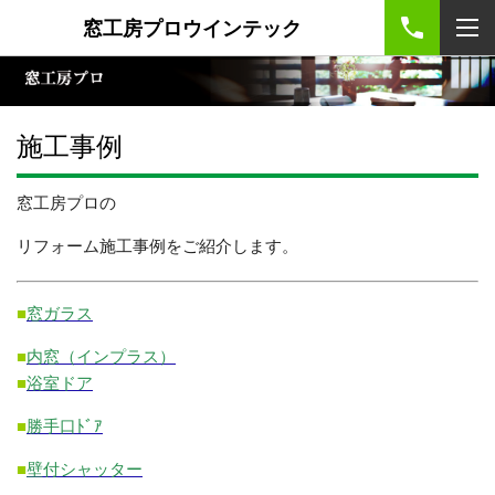
窓工房プロウインテック
施工事例
窓工房プロの
リフォーム施工事例をご紹介します。
■
窓ガラス
■
内窓（インプラス）
■
浴室ドア
■
勝手口ﾄﾞｱ
■
壁付シャッター